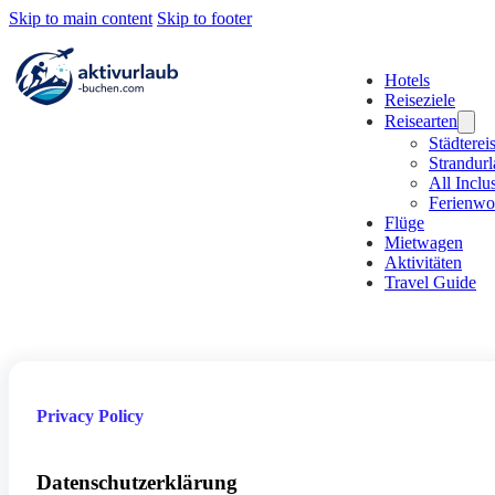
Skip to main content
Skip to footer
Hotels
Reiseziele
Reisearten
Städterei
Strandur
All Inclu
Ferienw
Flüge
Mietwagen
Aktivitäten
Travel Guide
Privacy Policy
Datenschutzerklärung