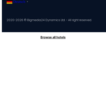
Deutsch
▼
2020-2026 © Bigmedia24 Dynamics Ltd. - All right reserved.
Browse all hotels