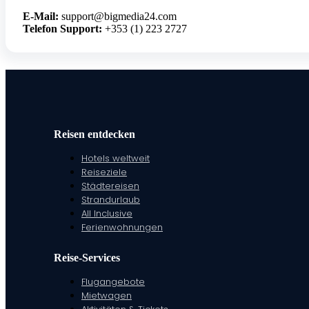
E-Mail:
support@bigmedia24.com
Telefon Support:
+353 (1) 223 2727
Reisen entdecken
Hotels weltweit
Reiseziele
Städtereisen
Strandurlaub
All Inclusive
Ferienwohnungen
Reise-Services
Flugangebote
Mietwagen